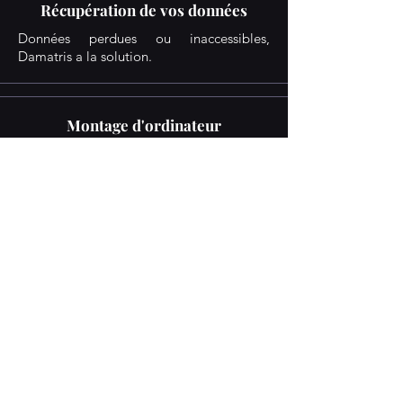
Récupération de vos données
Données perdues ou inaccessibles,
Damatris a la solution.
Montage d'ordinateur
Damatris s’occupe du montage de votre
ordinateur, quelle que soit sa
configuration.
Nettoyage interne d'ordinateur
Nous procédons à un dépoussiérage
complet en prenant soin de ne pas
endommager les composants internes.